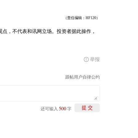
（责任编辑：HF120）
观点，不代表和讯网立场。投资者据此操作，
举报
跟帖用户自律公约
500
提 交
还可输入
字