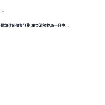
P
重磅利好刺激叠加估值修复预期 主力逆势抄底一只中药龙头股
16 07:29
簧没坏，只是暂时被压住
8:13
部区间已探明，但过程不会一帆风顺
7:48