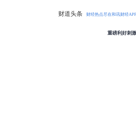
财道头条
财经热点尽在和讯财经AP
秦蠡论股专栏 07-
【日报】弹
脱水君 07-15 0
【日报】底
脱水君 07-14 0