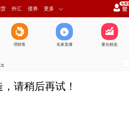
期货
外汇
债券
更多
理财客
名家直播
量化精选
正文
造，请稍后再试！