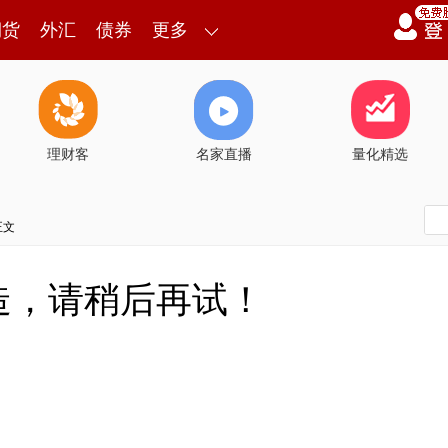
期货
外汇
债券
更多
理财客
名家直播
量化精选
正文
造，请稍后再试！