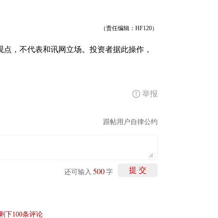
（责任编辑：HF120）
观点，不代表和讯网立场。投资者据此操作，
举报
跟帖用户自律公约
500
提 交
还可输入
字
剩下
100
条评论