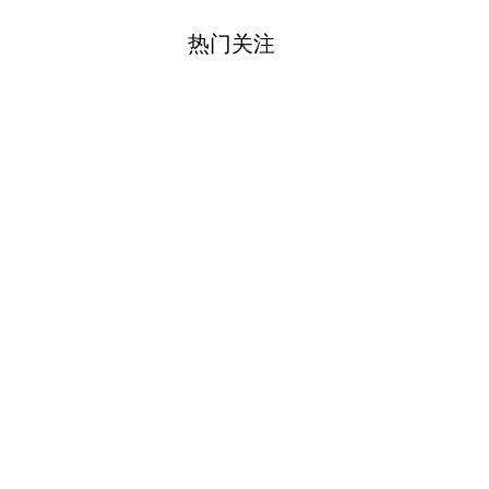
热门关注
财道头条
财经热点尽在和讯财经AP
秦蠡论股专栏 07-
【日报】弹
脱水君 07-15 0
【日报】底
脱水君 07-14 0