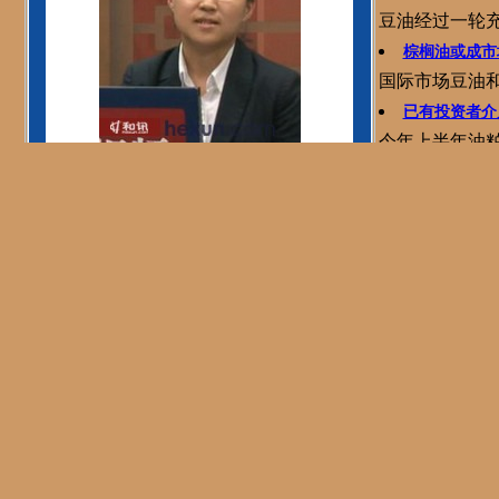
豆油经过一轮充
棕榈油或成市
国际市场豆油和
已有投资者介
今年上半年油
南美供应预期
北京中期 杨莉娜
预期南美产量
期货讲坛第二十九期 塑料下游消费旺季出现滞后
原油价格和经
原油涨到一定
需求：9月份
总体从供需来
供给：短时的
原油的储备其