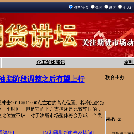
股票/基金
微博
新闻
个人
化工纺织资讯
农副
联合主办
油脂阶段调整之后有望上行
击2011年11000点左右的高点位置。棕榈油的短
要一个时间，但是它的下方支撑还是比较坚固的，
住此位置不破，对于油脂市场整体将会形成一个良
期货讲坛
。
看详细]
[＠和讯期货向专家提问]
“期货讲坛”栏