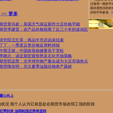
过每周一期的节
面供需情况和价
好助手和参谋。
读
>> 更多
期货章兴超：美国天气保证新作大豆价格平稳
期货李建雷：农产品价格脱离了近三十年的波动区
研究院王红英：商品牛市还远未结束
丁丁：一季度豆类谷物反弹料持续
中期王骏：中国政策稳健要高于宽松
李晓志：谈近期宏观形势及石化市场策略
期货邵远慧：北半球作物产量会成为大豆市场焦点
期货隋东明：关注夏季油脂谷物单产题材
重心向上
的状况 我个人认为它就是处在期货市场农弱工强的阶段
旺季到来 油弱粕强态势将逆转