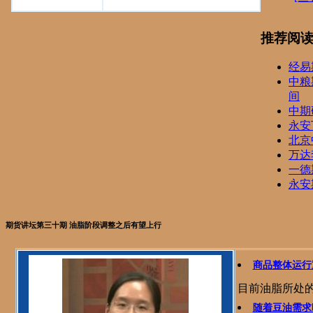
推荐阅
经易
中粮
间
中期
永安
北京
万达
一德
永安
期货讲坛第三十期 油脂阶段调整之后有望上行
商品整体运行
目前油脂所处
随着豆油需求