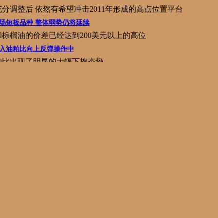
分调整后 依然有希望冲击2011年形成的高点位置平台
场短板品种 整体弱势仍将延续
棕榈油的价差已经达到200美元以上的高位
入油粕比向上反弹操作中
粕比出现了明显的大幅下挫态势
增大带来比较明显的远期压力
将会创出历史新高的水平
济发展呈现相互制约作用
高度 又会反过来对整个形势产生负面拉动的影响
下旬 原油或迎来下行拐点
说 整个全球的供需还是处在总体平衡的状况当中
突然供应中断致原油价格较坚挺
实是一个相对比较稳定的数据