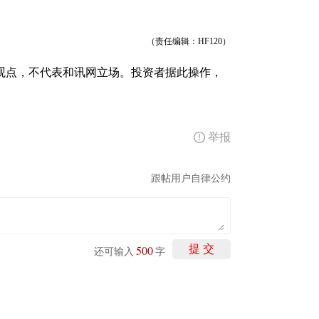
（责任编辑：HF120）
观点，不代表和讯网立场。投资者据此操作，
举报
跟帖用户自律公约
500
提 交
还可输入
字