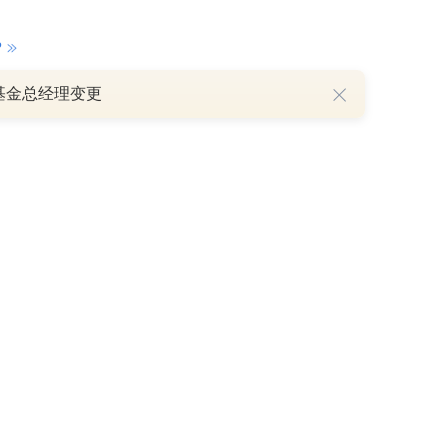
P
基金总经理变更
重磅利好刺激叠加估值修复预期 主力逆势抄底一只中药龙头股
16 07:29
簧没坏，只是暂时被压住
8:13
部区间已探明，但过程不会一帆风顺
7:48