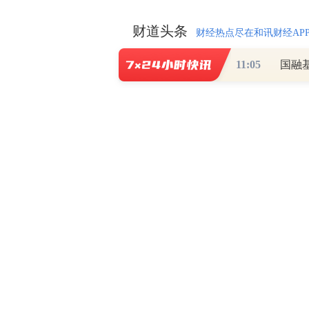
财道头条
财经热点尽在和讯财经AP
11:05
国融
秦蠡论股专栏 07-
【日报】弹
脱水君 07-15 0
【日报】底
脱水君 07-14 0