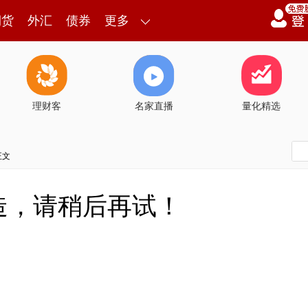
期货
外汇
债券
更多
理财客
名家直播
量化精选
正文
造，请稍后再试！