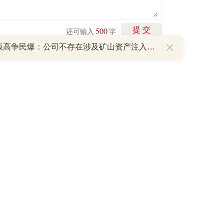
500
提 交
还可输入
字
8天7板高争民爆：公司不存在涉及矿山资产注入和重大资产重组的具体计划
剩下
100
条评论
P
重磅利好刺激叠加估值修复预期 主力逆势抄底一只中药龙头股
16 07:29
簧没坏，只是暂时被压住