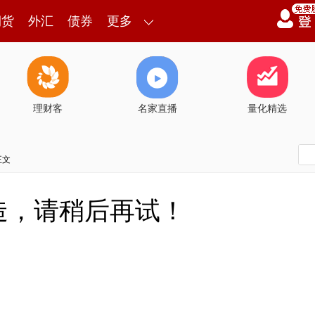
期货
外汇
债券
更多
理财客
名家直播
量化精选
正文
造，请稍后再试！