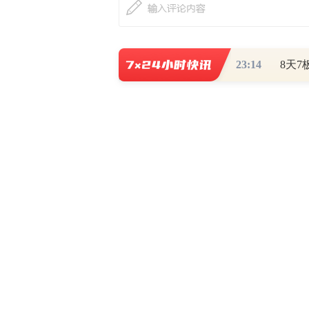
23:14
最新评论
查看
热门关注
财道头条
财经热点尽在和讯财经AP
秦蠡论股专栏 07-
【日报】弹