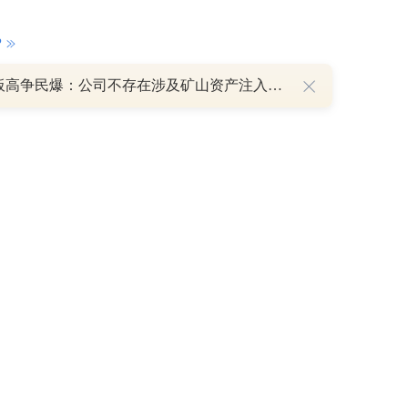
P
8天7板高争民爆：公司不存在涉及矿山资产注入和重大资产重组的具体计划
重磅利好刺激叠加估值修复预期 主力逆势抄底一只中药龙头股
16 07:29
簧没坏，只是暂时被压住
8:13
部区间已探明，但过程不会一帆风顺
7:48