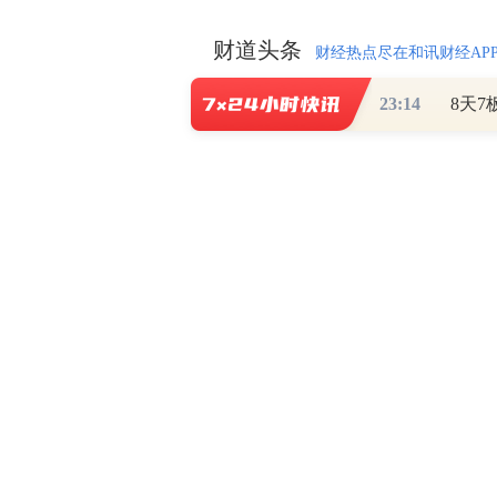
财道头条
财经热点尽在和讯财经AP
23:14
秦蠡论股专栏 07-
【日报】弹
脱水君 07-15 0
【日报】底
脱水君 07-14 0