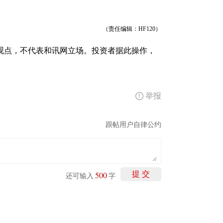
（责任编辑：HF120）
观点，不代表和讯网立场。投资者据此操作，
举报
跟帖用户自律公约
500
提 交
还可输入
字