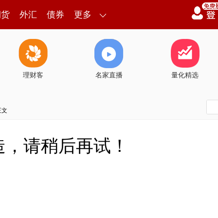
期货
外汇
债券
更多
理财客
名家直播
量化精选
正文
造，请稍后再试！