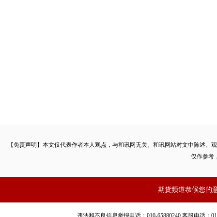
期货经营机构是连接市场主体的纽带，是期货市场服务的直
期货经营机构经营更加稳健了，业务范围有所扩大，但总体来看
严重，盈利能力不足，资本金不强，缺乏中坚力量等问题。要抓
整体实力，优化机构布局，促进机构的差异化发展，构建模式多
实体经济需求的风险管理服务体系。一是要加大政策支持力度，
期货公司A股上市，提升机构整体实力，培养行业中坚力量。二
期货公司的设立，稳步推进新设内资期货公司的工作，引入资本
的期货公司，促进行业竞争和优化重组。三是大力推动员工持股
【免责声明】本文仅代表作者本人观点，与和讯网无关。和讯网站对文中陈述、观
仅作参考
力，必须要有一批骨干管理和业务人员。要通过适当的持股安排
他们的工作积极性充分发挥出来。四是规范发展创新业务。资管
期货频道恭候您的
特色，突出主动管理能力，业务的开展要和公司自身能力和资本
相匹配。要强化风险管理公司自律管理，建立健全监控监测指标
违法和不良信息举报电话：010-65880240 客服电话：010-8565