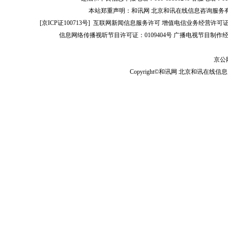
生品报告库，引导风险管理公司围绕主业发挥专业优势，提升服
本站郑重声明：和讯网 北京和讯在线信息咨询服务
[
京ICP证100713号
]
互联网新闻信息服务许可
增值电信业务经营许可证[B2-
风险管理业务创新发展取得初步成效，已成为期货行业服务实体
信息网络传播视听节目许可证：0109404号
广播电视节目制作经
其是在服务中小企业方面，更是值得肯定。经初步统计，目前风
2.4万多户，其中中小产业客户约1.5万。风险管理公司针对中
京公网
Copyright©和讯网 北京和讯在线信息咨
力弱、主体信用低、风险抵御能力弱等短板，创新推出了含权贸
模式，通过提供远期锁价、延期点价等服务，帮助企业稳定原材
本，锁定利润；同时，通过合作套保、仓单质押、买断回购、代
为中小企业提供资金支持服务。金融供给侧结构性改革的重要内
金融体系结构调整，切实改进中小企业的金融服务。风险管理公
业优势，继续帮助中小企业解决经营困难，让中小企业真正享受
第三，扩大开放，促进合作。