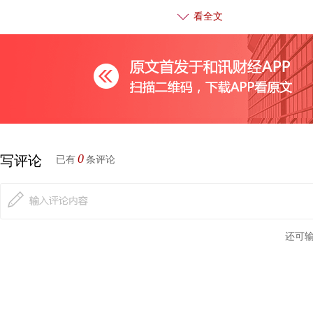
直在持续推进，最近加快了步伐。下一步证监会将积极配合《期
看全文
实市场法治基础，适应期货市场对外开放和场内外市场快速发展
断完善交易所、期货公司相关管理办法，进一步研究场外衍生品
推进场外市场建设，规范市场运行和机构经营。
其次要进一步丰富风险管理工具，扩大市场规模。近两年，
市速度明显加快。但与实体经济巨大的保值需求相比，我们还有
0
写评论
已有
条评论
期货市场，我国的金融期货还刚刚起步。去年全球期货期权成交量
类243亿手，占比高达80%，而我国金融期货成交量仅为0.27亿
期货品种也只有6个，发展空间还很大。中金所周五刚宣布了股
还可
监管的措施，这是很好的举措。场外衍生品市场与场内市场相比
段。下一步，要围绕实体经济需求，继续增加场内场外产品和工
第二，夯实本领，提升服务。