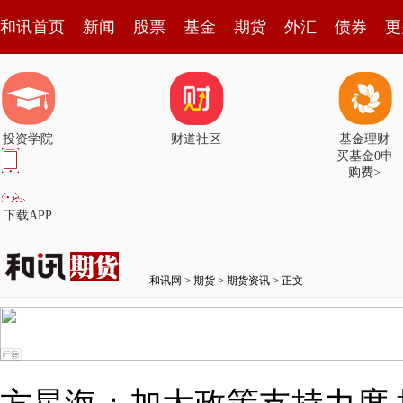
和讯首页
新闻
股票
基金
期货
外汇
债券
更
投资学院
财道社区
基金理财
买基金0申
购费>
下载APP
和讯网
>
期货
>
期货资讯
> 正文