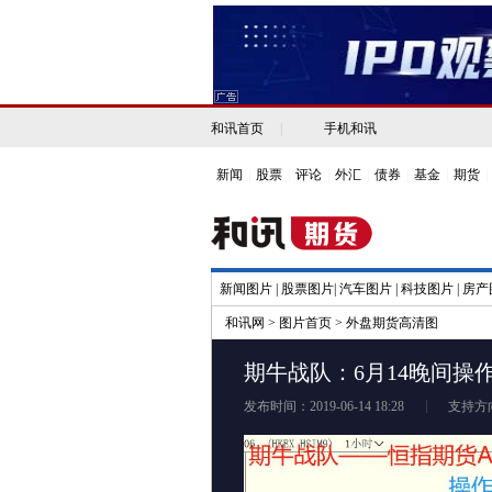
和讯首页
|
手机和讯
新闻
|
股票
|
评论
|
外汇
|
债券
|
基金
|
期货
|
新闻图片
|
股票图片
|
汽车图片
|
科技图片
|
房产
和讯网
>
图片首页
>
外盘期货高清图
期牛战队：6月14晚间操
发布时间：2019-06-14 18:28
支持方