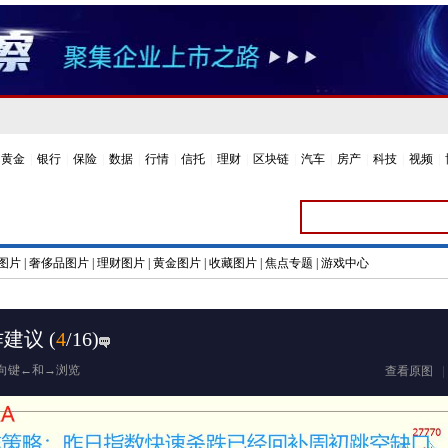
黄金
|
银行
|
保险
|
数据
|
行情
|
信托
|
理财
|
区块链
|
汽车
|
房产
|
科技
|
视频
|
图片
|
奢侈品图片
|
理财图片
|
黄金图片
|
收藏图片
|
焦点专题
|
游戏中心
作建议
(
4
/16)
向键←和→浏览
查看原图