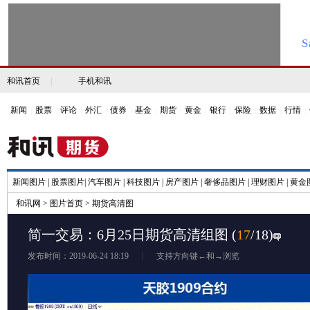
和讯首页
|
手机和讯
新闻
|
股票
|
评论
|
外汇
|
债券
|
基金
|
期货
|
黄金
|
银行
|
保险
|
数据
|
行情
|
新闻图片
|
股票图片
|
汽车图片
|
科技图片
|
房产图片
|
奢侈品图片
|
理财图片
|
黄金
和讯网
>
图片首页
>
期货高清图
简一交易：6月25日期货高清组图
(
17
/18)
发布时间：2019-06-24 18:19
支持方向键←和→浏览