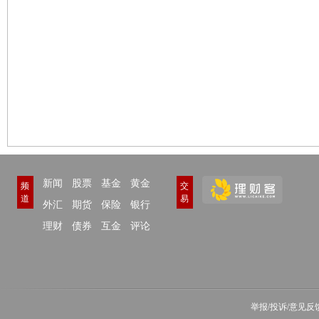
新闻
股票
基金
黄金
频
交
道
易
外汇
期货
保险
银行
理财
债券
互金
评论
举报/投诉/意见反