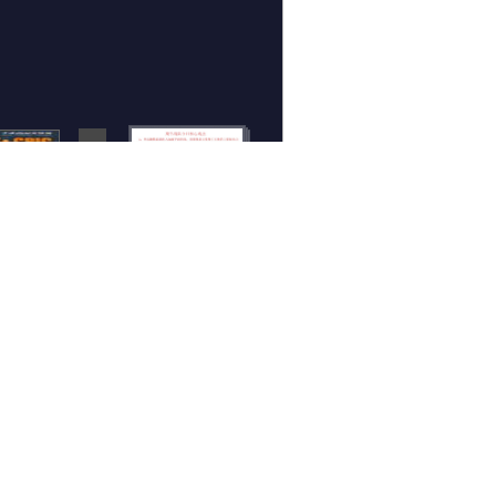
下一个图集 >
相关组图
期牛战队：6月26日
2019中国塑料产业大
期货操作建议
会部分嘉宾海报