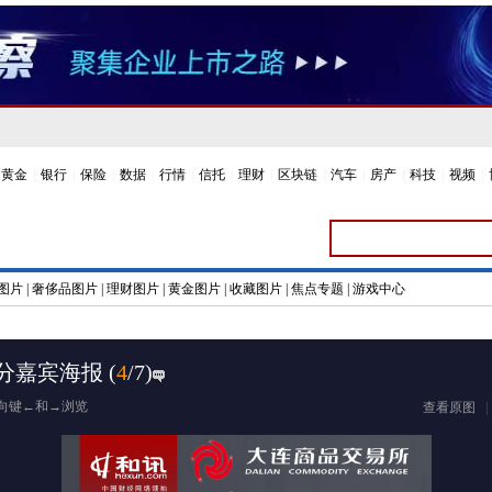
黄金
|
银行
|
保险
|
数据
|
行情
|
信托
|
理财
|
区块链
|
汽车
|
房产
|
科技
|
视频
|
图片
|
奢侈品图片
|
理财图片
|
黄金图片
|
收藏图片
|
焦点专题
|
游戏中心
部分嘉宾海报
(
4
/7)
向键←和→浏览
查看原图