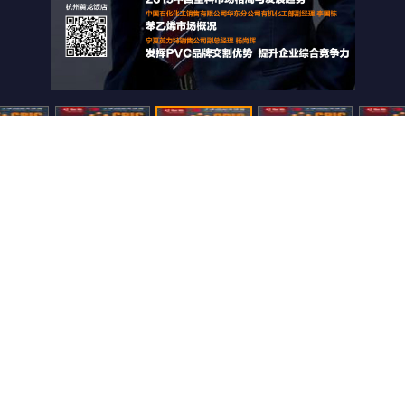
500
还可输入
字