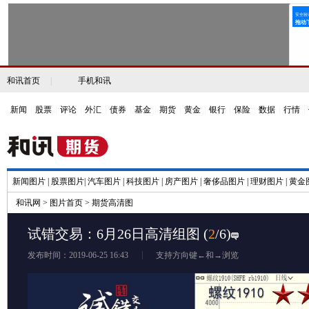
和讯首页
|
手机和讯
新闻
|
股票
|
评论
|
外汇
|
债券
|
基金
|
期货
|
黄金
|
银行
|
保险
|
数据
|
行情
|
新闻图片
|
股票图片
|
汽车图片
|
科技图片
|
房产图片
|
奢侈品图片
|
理财图片
|
黄金
和讯网
>
图片首页
>
期货高清图
试错交易：6月26日高清组图
(
2
/6)
发布时间：2019-06-25 16:43
支持方向键←和→浏览