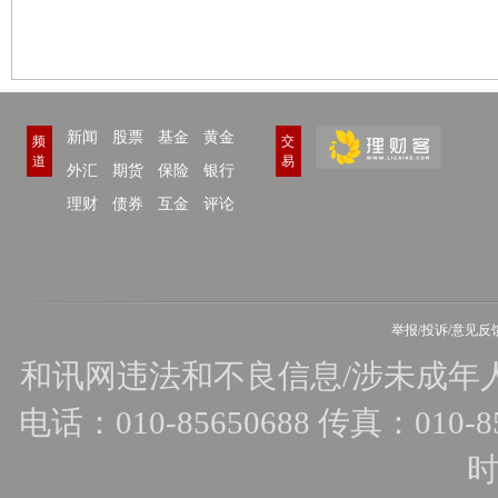
新闻
股票
基金
黄金
频
交
道
易
外汇
期货
保险
银行
理财
债券
互金
评论
举报/投诉/意见反
和讯网违法和不良信息/涉未成年人有害
电话：010-85650688 传真：010-856
时