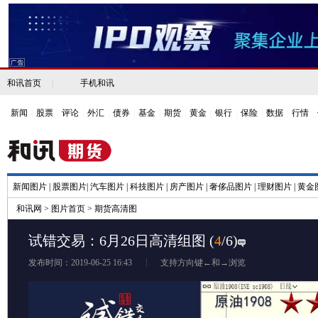
和讯首页
|
手机和讯
新闻
|
股票
|
评论
|
外汇
|
债券
|
基金
|
期货
|
黄金
|
银行
|
保险
|
数据
|
行情
|
新闻图片
|
股票图片
|
汽车图片
|
科技图片
|
房产图片
|
奢侈品图片
|
理财图片
|
黄金
和讯网
>
图片首页
>
期货高清图
试错交易：6月26日高清组图
(
4
/6)
发布时间：2019-06-25 16:43
支持方向键←和→浏览