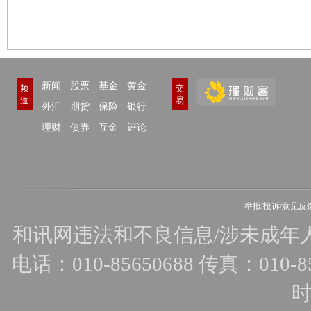
新闻
股票
基金
黄金
频
交
道
易
外汇
期货
保险
银行
理财
债券
互金
评论
举报/投诉/意见反
和讯网违法和不良信息/涉未成年人有害
电话：010-85650688 传真：010-856
时