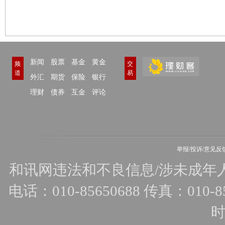
新闻
股票
基金
黄金
频
交
道
易
外汇
期货
保险
银行
理财
债券
互金
评论
举报/投诉/意见反
和讯网违法和不良信息/涉未成年人有害
电话：010-85650688 传真：010-856
时