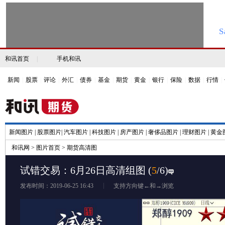
和讯首页
|
手机和讯
新闻
|
股票
|
评论
|
外汇
|
债券
|
基金
|
期货
|
黄金
|
银行
|
保险
|
数据
|
行情
|
新闻图片
|
股票图片
|
汽车图片
|
科技图片
|
房产图片
|
奢侈品图片
|
理财图片
|
黄金
和讯网
>
图片首页
>
期货高清图
试错交易：6月26日高清组图
(
5
/6)
发布时间：2019-06-25 16:43
支持方向键←和→浏览