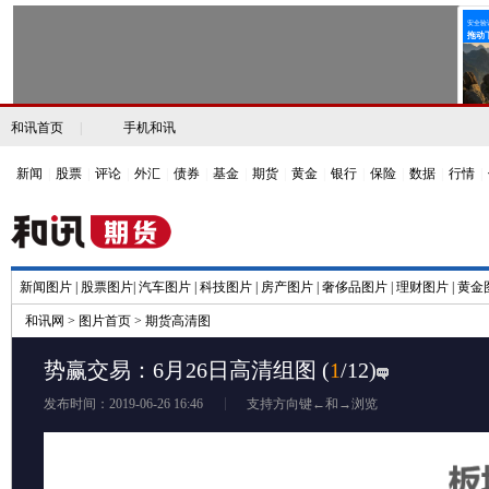
和讯首页
|
手机和讯
新闻
|
股票
|
评论
|
外汇
|
债券
|
基金
|
期货
|
黄金
|
银行
|
保险
|
数据
|
行情
|
新闻图片
|
股票图片
|
汽车图片
|
科技图片
|
房产图片
|
奢侈品图片
|
理财图片
|
黄金
和讯网
>
图片首页
>
期货高清图
势赢交易：6月26日高清组图
(
1
/12)
发布时间：2019-06-26 16:46
支持方向键←和→浏览