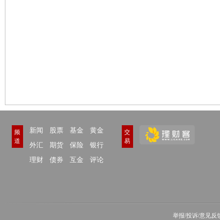
新闻
股票
基金
黄金
频
交
道
易
外汇
期货
保险
银行
理财
债券
互金
评论
举报/投诉/意见反