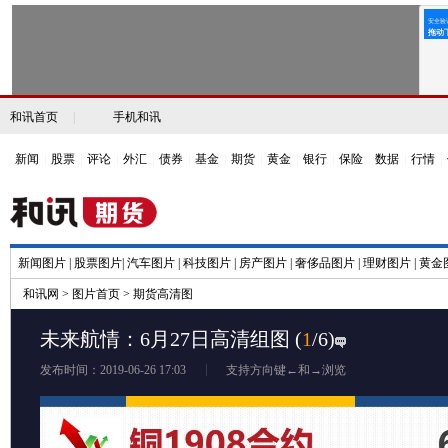
和讯首页
|
手机和讯
新闻
|
股票
|
评论
|
外汇
|
债券
|
基金
|
期货
|
黄金
|
银行
|
保险
|
数据
|
行情
|
新闻图片
|
股票图片
|
汽车图片
|
科技图片
|
房产图片
|
奢侈品图片
|
理财图片
|
黄金
和讯网
>
图片首页
>
期货高清图
未来航情：6月27日高清组图
(
1
/6)
发布时间：2019-06-26 17:03
支持方向键←和→浏览