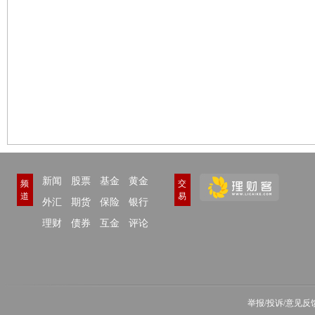
新闻
股票
基金
黄金
频
交
道
易
外汇
期货
保险
银行
理财
债券
互金
评论
举报/投诉/意见反