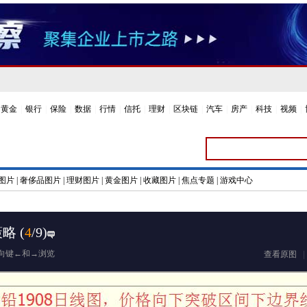
黄金
|
银行
|
保险
|
数据
|
行情
|
信托
|
理财
|
区块链
|
汽车
|
房产
|
科技
|
视频
|
图片
|
奢侈品图片
|
理财图片
|
黄金图片
|
收藏图片
|
焦点专题
|
游戏中心
策略
(
4
/9)
向键←和→浏览
查看原图