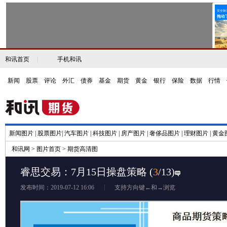
和讯首页
|
手机和讯
新闻
|
股票
|
评论
|
外汇
|
债券
|
基金
|
期货
|
黄金
|
银行
|
保险
|
数据
|
行情
|
新闻图片
|
股票图片
|
汽车图片
|
科技图片
|
房产图片
|
奢侈品图片
|
理财图片
|
黄金
和讯网
>
图片首页
>
期货高清图
睿思交易：7月15日操盘策略
(
3
/13)
发布时间：2019-07-12 16:06
支持方向键←和→浏览