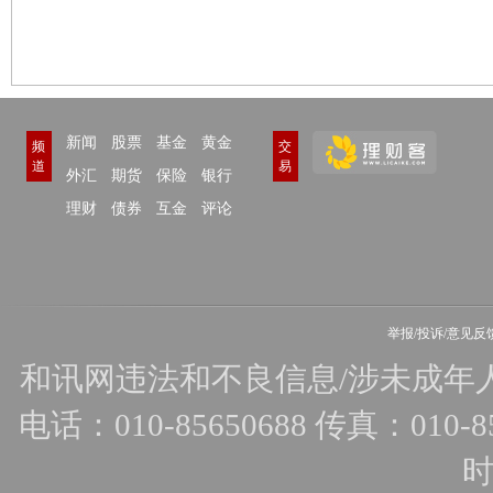
新闻
股票
基金
黄金
频
交
道
易
外汇
期货
保险
银行
理财
债券
互金
评论
举报/投诉/意见反
和讯网违法和不良信息/涉未成年人有害
电话：010-85650688 传真：010-856
时