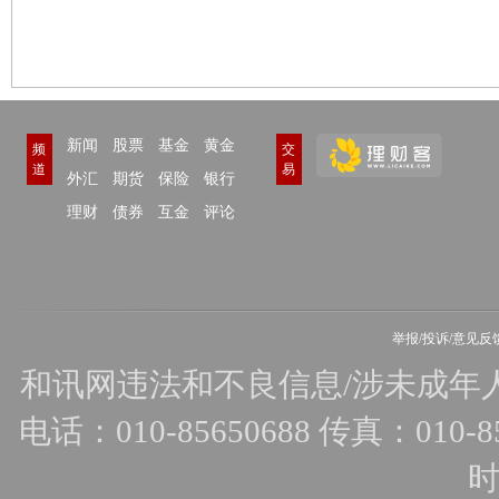
新闻
股票
基金
黄金
频
交
道
易
外汇
期货
保险
银行
理财
债券
互金
评论
举报/投诉/意见反
和讯网违法和不良信息/涉未成年人有害
电话：010-85650688 传真：010-856
时