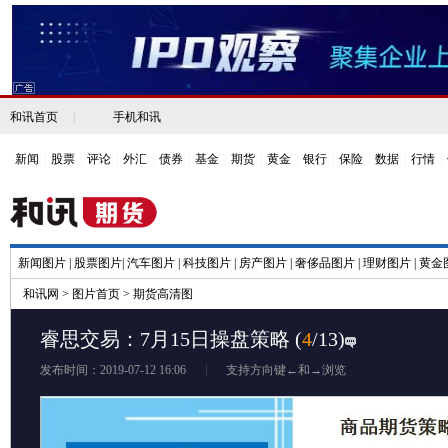
和讯首页
|
手机和讯
新闻
|
股票
|
评论
|
外汇
|
债券
|
基金
|
期货
|
黄金
|
银行
|
保险
|
数据
|
行情
|
新闻图片
|
股票图片
|
汽车图片
|
科技图片
|
房产图片
|
奢侈品图片
|
理财图片
|
黄金
和讯网
>
图片首页
>
期货高清图
睿思交易：7月15日操盘策略
(
4
/13)
发布时间：2019-07-12 16:06
支持方向键←和→浏览