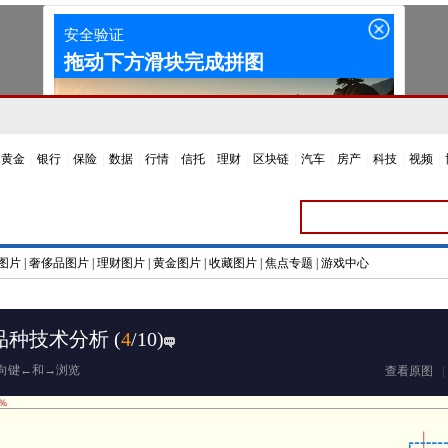
黄金
|
银行
|
保险
|
数据
|
行情
|
信托
|
理财
|
区块链
|
汽车
|
房产
|
科技
|
视频
|
图片
|
奢侈品图片
|
理财图片
|
黄金图片
|
收藏图片
|
焦点专题
|
游戏中心
跃品种技术分析
(
4
/10)
向键←和→浏览
查看原图