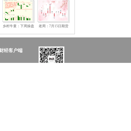
乡村牛童：下周操盘
老周：7月15日期货
策略
交易策略
财经客户端
staff.hexun.com(发送时#改为@)
择需谨慎。
风险提示
号]
乙级测绘资质证书[乙测资字11513208]
械信息备字（2023）第00216号
京ICP备