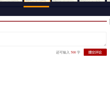
500
还可输入
字