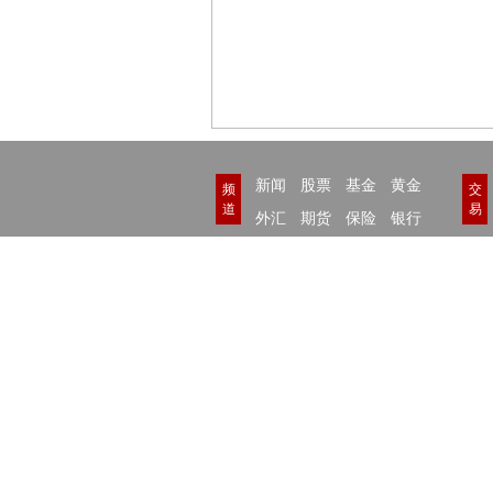
新闻
股票
基金
黄金
频
交
道
易
外汇
期货
保险
银行
理财
债券
互金
评论
和讯网违法和不良信息/涉未成年人有害信息举报电
本站郑重声明：和
[
京ICP证100713号
]
互联网新闻信息服
信息网络传播视听节目许可证：0109404号