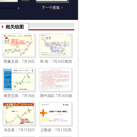
下一个图集 >
相关组图
势赢交易：7月16日
和 有：7月16日期货
高清组图
活跃品种技术分析
睿思交易：7月16日
期牛战队:7月16日操
操盘策略
作建议
3k交易：7月15日行
云数据：7月15日高
情透视
清组图