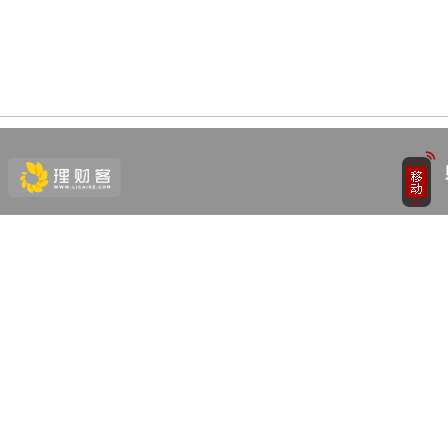
举报/投诉/意见反馈
-
联系我们
-
关于我们
-
广告服务
话：010-65880240 客服电话：010-85650688 传真：010-85650844 邮箱：yhts#
讯网 北京和讯在线信息咨询服务有限公司所载文章、数据仅供参考，投资有风险，选
务许可
增值电信业务经营许可证[B2-20090331]
广告经营许可证[京海工商广字第0407
广播电视节目制作经营许可证（京）字第707号
药品医疗器械网络信息服务备案-（京）网药