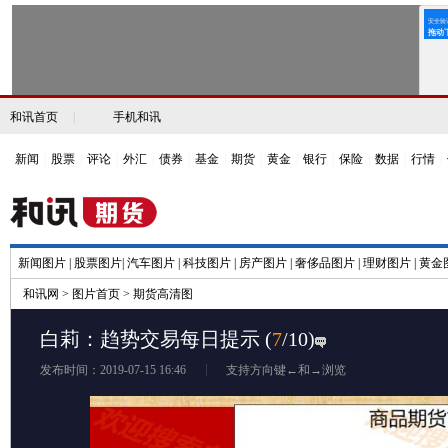
和讯首页
|
手机和讯
新闻
|
股票
|
评论
|
外汇
|
债券
|
基金
|
期货
|
黄金
|
银行
|
保险
|
数据
|
行情
|
新闻图片
|
股票图片
|
汽车图片
|
科技图片
|
房产图片
|
奢侈品图片
|
理财图片
|
黄金
和讯网
>
图片首页
>
期货高清图
白莉：趋势交易每日提示
(
7
/10)
发布时间：2019-07-15 16:46
支持方向键←和→浏览