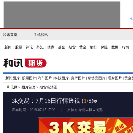
和讯首页
|
手机和讯
新闻
|
股票
|
评论
|
外汇
|
债券
|
基金
|
期货
|
黄金
|
银行
|
保险
|
数据
|
行情
|
新闻图片
|
股票图片
|
汽车图片
|
科技图片
|
房产图片
|
奢侈品图片
|
理财图片
|
黄金
和讯网
>
图片首页
>
期货高清图
3k交易：7月16日行情透视
(
1
/5)
发布时间：2019-07-15 17:00
支持方向键←和→浏览