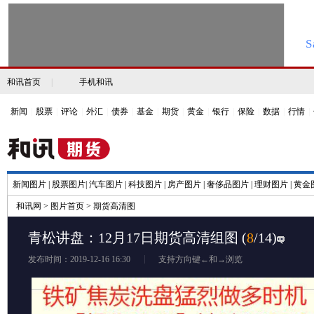
和讯首页
|
手机和讯
新闻
|
股票
|
评论
|
外汇
|
债券
|
基金
|
期货
|
黄金
|
银行
|
保险
|
数据
|
行情
|
新闻图片
|
股票图片
|
汽车图片
|
科技图片
|
房产图片
|
奢侈品图片
|
理财图片
|
黄金
和讯网
>
图片首页
>
期货高清图
青松讲盘：12月17日期货高清组图
(
8
/14)
发布时间：2019-12-16 16:30
支持方向键←和→浏览