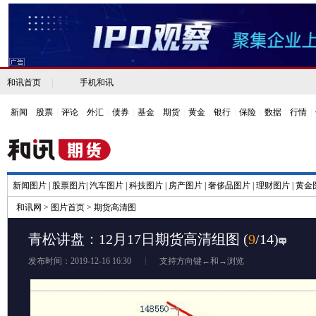
和讯首页
|
手机和讯
新闻
|
股票
|
评论
|
外汇
|
债券
|
基金
|
期货
|
黄金
|
银行
|
保险
|
数据
|
行情
|
新闻图片
|
股票图片
|
汽车图片
|
科技图片
|
房产图片
|
奢侈品图片
|
理财图片
|
黄金
和讯网
>
图片首页
>
期货高清图
青松讲盘：12月17日期货高清组图
(
9
/14)
发布时间：2019-12-16 16:30
支持方向键←和→浏览