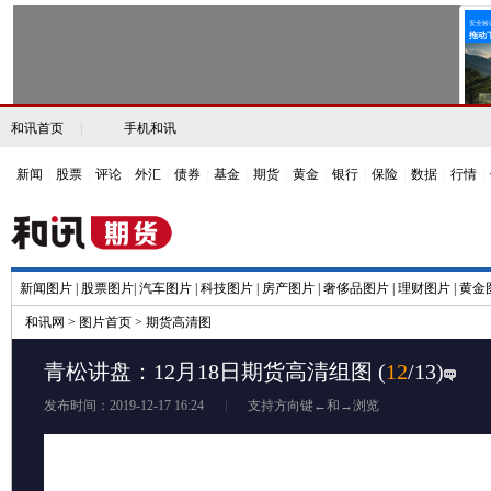
和讯首页
|
手机和讯
新闻
|
股票
|
评论
|
外汇
|
债券
|
基金
|
期货
|
黄金
|
银行
|
保险
|
数据
|
行情
|
新闻图片
|
股票图片
|
汽车图片
|
科技图片
|
房产图片
|
奢侈品图片
|
理财图片
|
黄金
和讯网
>
图片首页
>
期货高清图
青松讲盘：12月18日期货高清组图
(
12
/13)
发布时间：2019-12-17 16:24
支持方向键←和→浏览