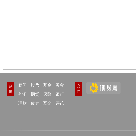
新闻
股票
基金
黄金
频
交
道
易
外汇
期货
保险
银行
理财
债券
互金
评论