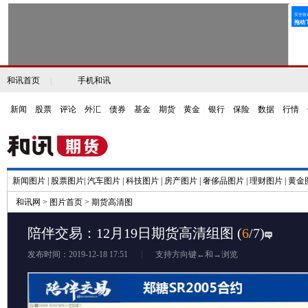
和讯首页
|
手机和讯
新闻
|
股票
|
评论
|
外汇
|
债券
|
基金
|
期货
|
黄金
|
银行
|
保险
|
数据
|
行情
|
新闻图片
|
股票图片
|
汽车图片
|
科技图片
|
房产图片
|
奢侈品图片
|
理财图片
|
黄金
和讯网
>
图片首页
>
期货高清图
陪伴交易：12月19日期货高清组图
(
6
/7)
发布时间：2019-12-18 17:51
支持方向键←和→浏览