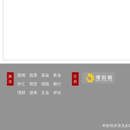
新闻
股票
基金
黄金
频
交
道
易
外汇
期货
保险
银行
理财
债券
互金
评论
举报/投诉/意见反