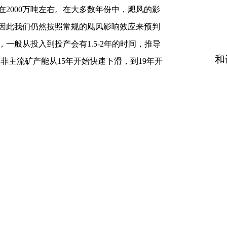
2000万吨左右。在大多数年份中，飓风的影
因此我们仍然按照常规的飓风影响效应来预判
，一般从投入到投产会有1.5-2年的时间，推导
和
。非主流矿产能从15年开始快速下滑，到19年开
平稳期。
建议：铁矿走势周期反转向上，走势强势运
背靠日线20日均线一线操作多单，滚动操作看
【本分析仅供参考，盈亏自负】
厂利润尚可，虽有环保限产叠加冬季检修，
钢材
产