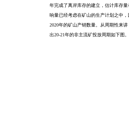
年完成了离岸库存的建立，估计库存量在
响量已经考虑在矿山的生产计划之中，
2020年的矿山产销数量。从周期性来讲
出20-21年的非主流矿投放周期如下图
始企稳，在20-21年讲进入产能投放的
铁矿
期货
操作建议：铁矿期货操作
行，近期依靠40日均线支撑调整，操作
前高一线即可，逐渐移动获利保护。 
2019年12月27日螺纹行情解析
螺纹钢
区间调整， 势头难改 钢