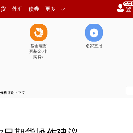
期货
外汇
债券
更多
基金理财
名家直播
买基金0申
购费>
分析评论
> 正文