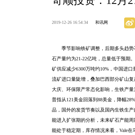
奇顺投资：12月
2019-12-26 16:54:34
和讯网
季节影响铁矿调整，后期多头趋势不变 
石产量约为21-22亿吨，总量低于预期
矿供应减少6300万吨约10%，中国进
流矿进口量陡增，叠加巴西部分矿山复产
大庆、环保限产常态化影响，生铁产量累
普指从121美金回落到88美金，降幅
品，国外的发货节奏以及国内生铁生产
能进入扩张期的分析，未来矿石产能周
能处于稳定期，库存情况来看，Vale在马