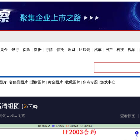
黄金
|
银行
|
保险
|
数据
|
行情
|
信托
|
理财
|
区块链
|
汽车
|
房产
|
科技
|
视频
|
图片
|
奢侈品图片
|
理财图片
|
黄金图片
|
收藏图片
|
焦点专题
|
游戏中心
高清组图
(
2
/7)
向键←和→浏览
查看原图