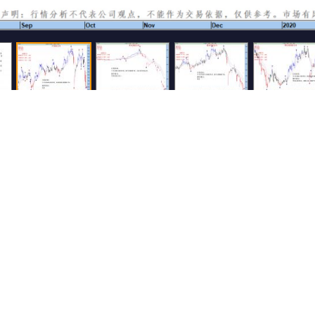
500
还可输入
字