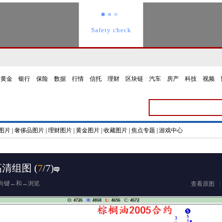
黄金
|
银行
|
保险
|
数据
|
行情
|
信托
|
理财
|
区块链
|
汽车
|
房产
|
科技
|
视频
|
图片
|
奢侈品图片
|
理财图片
|
黄金图片
|
收藏图片
|
焦点专题
|
游戏中心
高清组图
(
7
/7)
向键←和→浏览
查看原图