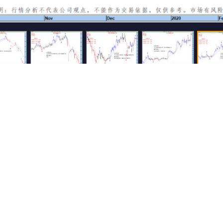
500
还可输入
字