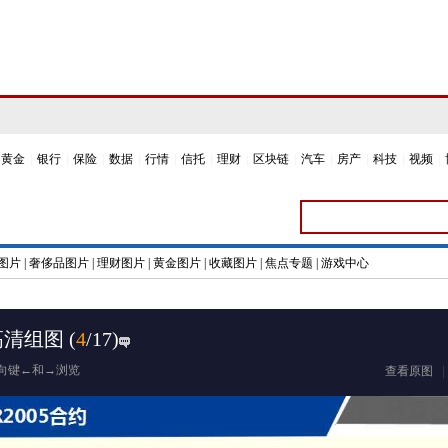
黄金
|
银行
|
保险
|
数据
|
行情
|
信托
|
理财
|
区块链
|
汽车
|
房产
|
科技
|
视频
|
图片
|
奢侈品图片
|
理财图片
|
黄金图片
|
收藏图片
|
焦点专题
|
游戏中心
高清组图
(
4
/17)
向键←和→浏览
查看原图