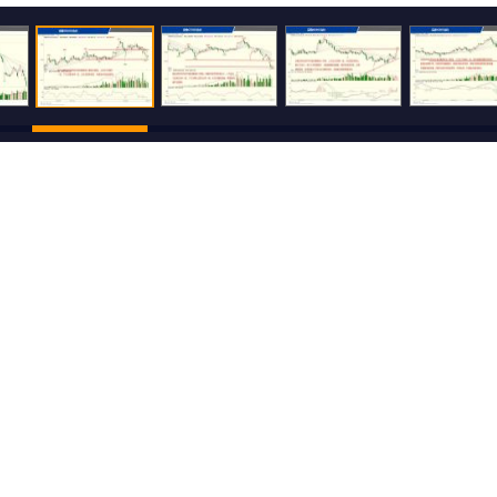
500
还可输入
字