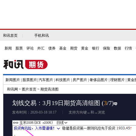
和讯首页
|
手机和讯
新闻
|
股票
|
评论
|
外汇
|
债券
|
基金
|
期货
|
黄金
|
银行
|
保险
|
数据
|
行情
|
新闻图片
|
股票图片
|
汽车图片
|
科技图片
|
房产图片
|
奢侈品图片
|
理财图片
|
黄金
和讯网
>
图片首页
>
期货高清图
划线交易：3月19日期货高清组图
(
3
/7)
发布时间：2020-03-18 18:17
支持方向键←和→浏览