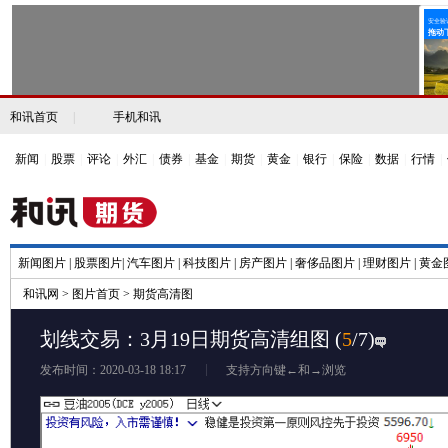
和讯首页
|
手机和讯
新闻
|
股票
|
评论
|
外汇
|
债券
|
基金
|
期货
|
黄金
|
银行
|
保险
|
数据
|
行情
|
新闻图片
|
股票图片
|
汽车图片
|
科技图片
|
房产图片
|
奢侈品图片
|
理财图片
|
黄金
和讯网
>
图片首页
>
期货高清图
划线交易：3月19日期货高清组图
(
5
/7)
发布时间：2020-03-18 18:17
支持方向键←和→浏览