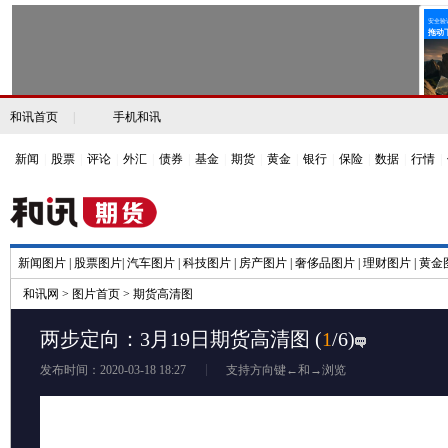
和讯首页
|
手机和讯
新闻
|
股票
|
评论
|
外汇
|
债券
|
基金
|
期货
|
黄金
|
银行
|
保险
|
数据
|
行情
|
新闻图片
|
股票图片
|
汽车图片
|
科技图片
|
房产图片
|
奢侈品图片
|
理财图片
|
黄金
和讯网
>
图片首页
>
期货高清图
两步定向：3月19日期货高清图
(
1
/6)
发布时间：2020-03-18 18:27
支持方向键←和→浏览