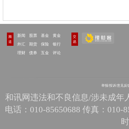
新闻
股票
基金
黄金
频
交
道
易
外汇
期货
保险
银行
理财
债券
互金
评论
举报/投诉/意见反
和讯网违法和不良信息/涉未成年人有害
电话：010-85650688 传真：010-856
时