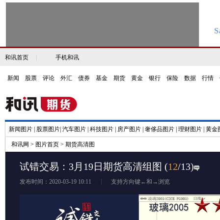
和讯首页
|
手机和讯
新闻
|
股票
|
评论
|
外汇
|
债券
|
基金
|
期货
|
黄金
|
银行
|
保险
|
数据
|
行情
|
新闻图片
|
股票图片
|
汽车图片
|
科技图片
|
房产图片
|
奢侈品图片
|
理财图片
|
黄金
和讯网
>
图片首页
>
期货高清图
试错交易：3月19日期货高清组图
(
12
/13)
发布时间：2020-03-19 10:11
支持方向键←和→浏览