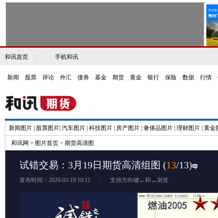
和讯首页
|
手机和讯
新闻
|
股票
|
评论
|
外汇
|
债券
|
基金
|
期货
|
黄金
|
银行
|
保险
|
数据
|
行情
|
新闻图片
|
股票图片
|
汽车图片
|
科技图片
|
房产图片
|
奢侈品图片
|
理财图片
|
黄金
和讯网
>
图片首页
>
期货高清图
试错交易：3月19日期货高清组图
(
13
/13)
发布时间：2020-03-19 10:11
支持方向键←和→浏览