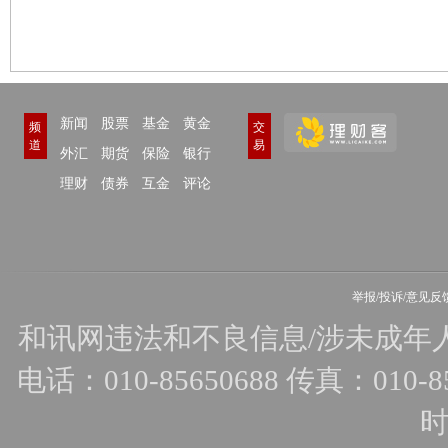
新闻
股票
基金
黄金
频
交
道
易
外汇
期货
保险
银行
理财
债券
互金
评论
举报/投诉/意见反
和讯网违法和不良信息/涉未成年人有害
电话：010-85650688 传真：010-856
时