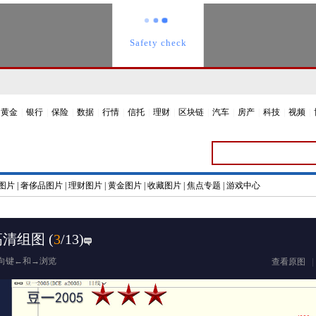
黄金
|
银行
|
保险
|
数据
|
行情
|
信托
|
理财
|
区块链
|
汽车
|
房产
|
科技
|
视频
|
图片
|
奢侈品图片
|
理财图片
|
黄金图片
|
收藏图片
|
焦点专题
|
游戏中心
高清组图
(
3
/13)
向键←和→浏览
查看原图