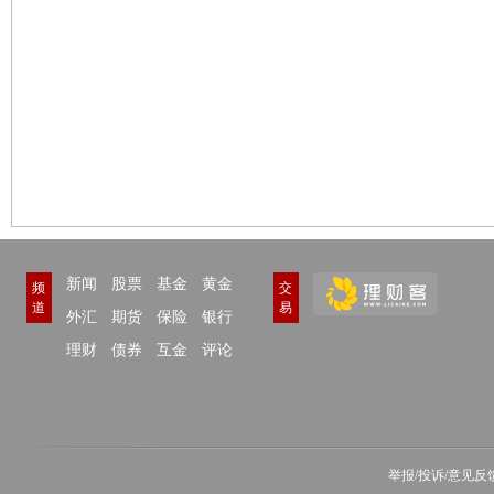
新闻
股票
基金
黄金
频
交
道
易
外汇
期货
保险
银行
理财
债券
互金
评论
举报/投诉/意见反