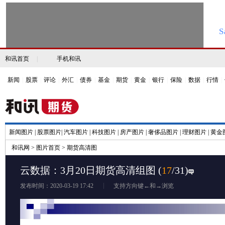
和讯首页
|
手机和讯
新闻
|
股票
|
评论
|
外汇
|
债券
|
基金
|
期货
|
黄金
|
银行
|
保险
|
数据
|
行情
|
新闻图片
|
股票图片
|
汽车图片
|
科技图片
|
房产图片
|
奢侈品图片
|
理财图片
|
黄金
和讯网
>
图片首页
>
期货高清图
云数据：3月20日期货高清组图
(
17
/31)
发布时间：2020-03-19 17:42
支持方向键←和→浏览