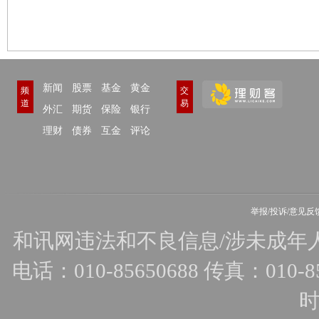
新闻
股票
基金
黄金
频
交
道
易
外汇
期货
保险
银行
理财
债券
互金
评论
举报/投诉/意见反
和讯网违法和不良信息/涉未成年人有害
电话：010-85650688 传真：010-856
时