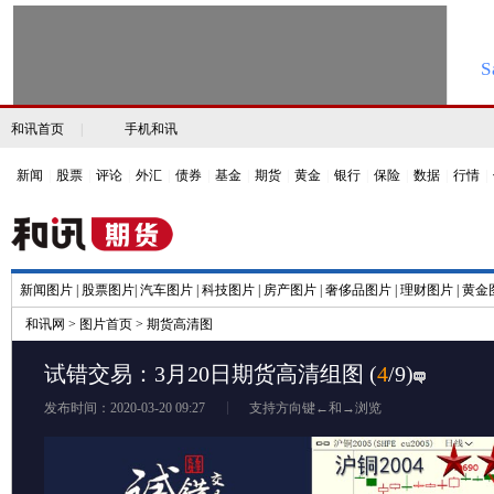
和讯首页
|
手机和讯
新闻
|
股票
|
评论
|
外汇
|
债券
|
基金
|
期货
|
黄金
|
银行
|
保险
|
数据
|
行情
|
新闻图片
|
股票图片
|
汽车图片
|
科技图片
|
房产图片
|
奢侈品图片
|
理财图片
|
黄金
和讯网
>
图片首页
>
期货高清图
试错交易：3月20日期货高清组图
(
4
/9)
发布时间：2020-03-20 09:27
支持方向键←和→浏览