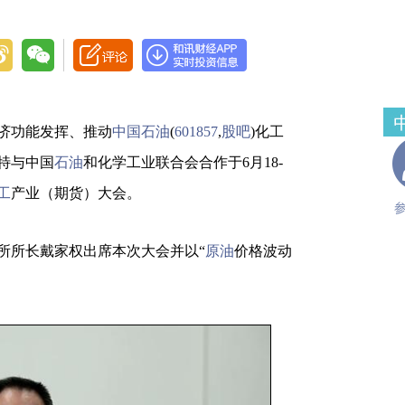
济功能发挥、推动
中国石油
(
601857
,
股吧
)化工
特与中国
石油
和化学工业联合会合作于6月18-
工
产业（期货）大会。
所长戴家权出席本次大会并以“
原油
价格波动