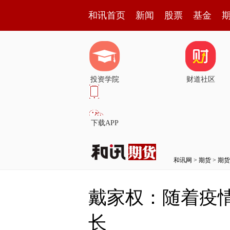
和讯首页
新闻
股票
基金
投资学院
财道社区
下载APP
和讯网
>
期货
>
期货
戴家权：随着疫
长