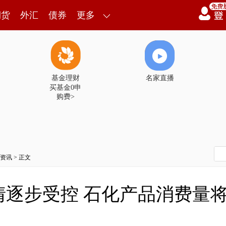
期货
外汇
债券
更多
基金理财
名家直播
买基金0申
购费>
资讯
> 正文
情逐步受控 石化产品消费量