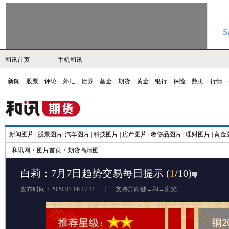
和讯首页
|
手机和讯
新闻
|
股票
|
评论
|
外汇
|
债券
|
基金
|
期货
|
黄金
|
银行
|
保险
|
数据
|
行情
|
新闻图片
|
股票图片
|
汽车图片
|
科技图片
|
房产图片
|
奢侈品图片
|
理财图片
|
黄金
和讯网
>
图片首页
>
期货高清图
白莉：7月7日趋势交易每日提示
(
1
/10)
发布时间：2020-07-06 17:41
支持方向键←和→浏览