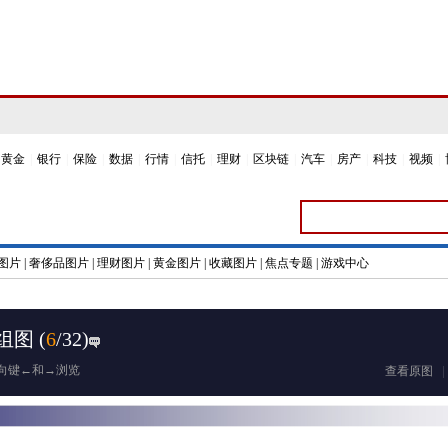
黄金
|
银行
|
保险
|
数据
|
行情
|
信托
|
理财
|
区块链
|
汽车
|
房产
|
科技
|
视频
|
图片
|
奢侈品图片
|
理财图片
|
黄金图片
|
收藏图片
|
焦点专题
|
游戏中心
组图
(
6
/32)
向键←和→浏览
查看原图