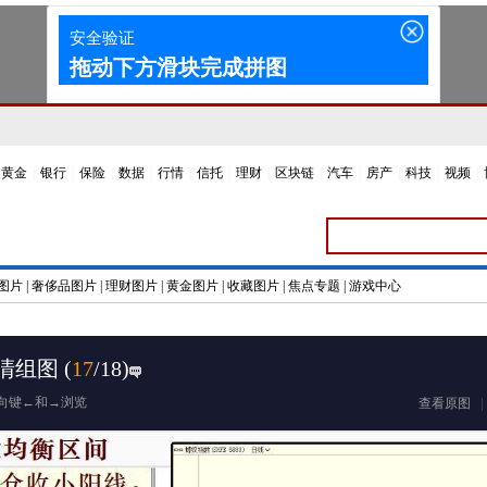
黄金
|
银行
|
保险
|
数据
|
行情
|
信托
|
理财
|
区块链
|
汽车
|
房产
|
科技
|
视频
|
图片
|
奢侈品图片
|
理财图片
|
黄金图片
|
收藏图片
|
焦点专题
|
游戏中心
清组图
(
17
/18)
向键←和→浏览
查看原图