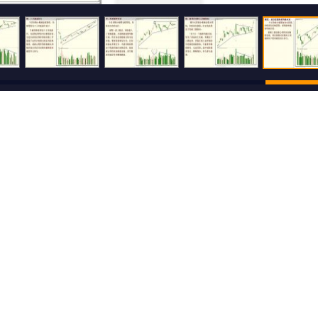
500
还可输入
字