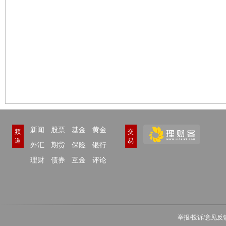
新闻
股票
基金
黄金
频
交
道
易
外汇
期货
保险
银行
理财
债券
互金
评论
举报/投诉/意见反