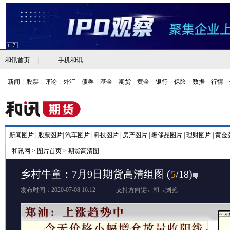
和讯首页
|
手机和讯
新闻
|
股票
|
评论
|
外汇
|
债券
|
基金
|
期货
|
黄金
|
银行
|
保险
|
数据
|
行情
|
新闻图片
|
股票图片
|
汽车图片
|
科技图片
|
房产图片
|
奢侈品图片
|
理财图片
|
黄金
和讯网
>
图片首页
>
期货高清图
乡村牛童：7月9日期货高清组图
(
5
/18)
发布时间：2020-07-08 16:12
支持方向键←和→浏览