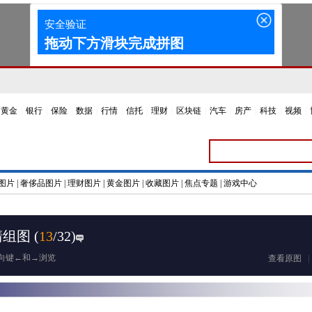
黄金
|
银行
|
保险
|
数据
|
行情
|
信托
|
理财
|
区块链
|
汽车
|
房产
|
科技
|
视频
|
图片
|
奢侈品图片
|
理财图片
|
黄金图片
|
收藏图片
|
焦点专题
|
游戏中心
清组图
(
13
/32)
向键←和→浏览
查看原图