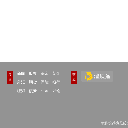
新闻
股票
基金
黄金
频
交
道
易
外汇
期货
保险
银行
理财
债券
互金
评论
举报/投诉/意见反