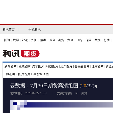
和讯首页
|
手机和讯
新闻
|
股票
|
评论
|
外汇
|
债券
|
基金
|
期货
|
黄金
|
银行
|
保险
|
数据
|
行情
|
新闻图片
|
股票图片
|
汽车图片
|
科技图片
|
房产图片
|
奢侈品图片
|
理财图片
|
黄金
和讯网
>
图片首页
>
期货高清图
云数据：7月30日期货高清组图
(
20
/32)
发布时间：2020-07-29 16:51
支持方向键←和→浏览