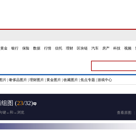
黄金
|
银行
|
保险
|
数据
|
行情
|
信托
|
理财
|
区块链
|
汽车
|
房产
|
科技
|
视频
|
图片
|
奢侈品图片
|
理财图片
|
黄金图片
|
收藏图片
|
焦点专题
|
游戏中心
清组图
(
23
/32)
向键←和→浏览
查看原图