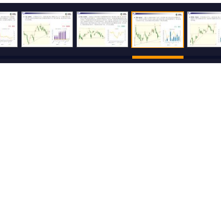
500
还可输入
字