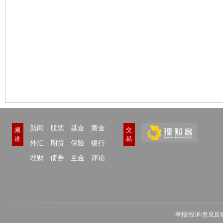
新闻
股票
基金
黄金
频
交
道
易
外汇
期货
保险
银行
理财
债券
互金
评论
举报/投诉/意见反