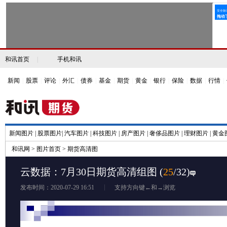
和讯首页
|
手机和讯
新闻
|
股票
|
评论
|
外汇
|
债券
|
基金
|
期货
|
黄金
|
银行
|
保险
|
数据
|
行情
|
新闻图片
|
股票图片
|
汽车图片
|
科技图片
|
房产图片
|
奢侈品图片
|
理财图片
|
黄金
和讯网
>
图片首页
>
期货高清图
云数据：7月30日期货高清组图
(
25
/32)
发布时间：2020-07-29 16:51
支持方向键←和→浏览