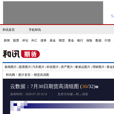
和讯首页
|
手机和讯
新闻
|
股票
|
评论
|
外汇
|
债券
|
基金
|
期货
|
黄金
|
银行
|
保险
|
数据
|
行情
|
新闻图片
|
股票图片
|
汽车图片
|
科技图片
|
房产图片
|
奢侈品图片
|
理财图片
|
黄金
和讯网
>
图片首页
>
期货高清图
云数据：7月30日期货高清组图
(
30
/32)
发布时间：2020-07-29 16:51
支持方向键←和→浏览