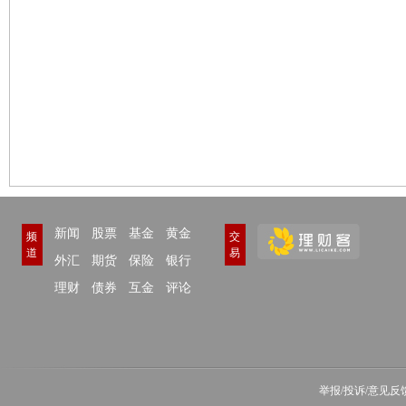
新闻
股票
基金
黄金
频
交
道
易
外汇
期货
保险
银行
理财
债券
互金
评论
举报/投诉/意见反