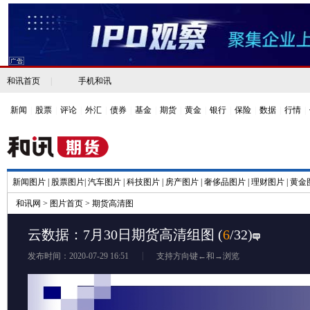
和讯首页
|
手机和讯
新闻
|
股票
|
评论
|
外汇
|
债券
|
基金
|
期货
|
黄金
|
银行
|
保险
|
数据
|
行情
|
新闻图片
|
股票图片
|
汽车图片
|
科技图片
|
房产图片
|
奢侈品图片
|
理财图片
|
黄金
和讯网
>
图片首页
>
期货高清图
云数据：7月30日期货高清组图
(
6
/32)
发布时间：2020-07-29 16:51
支持方向键←和→浏览