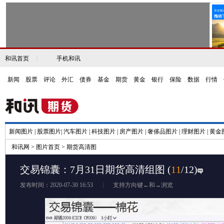
和讯首页
|
手机和讯
新闻
|
股票
|
评论
|
外汇
|
债券
|
基金
|
期货
|
黄金
|
银行
|
保险
|
数据
|
行情
|
新闻图片
|
股票图片
|
汽车图片
|
科技图片
|
房产图片
|
奢侈品图片
|
理财图片
|
黄金
和讯网
>
图片首页
>
期货高清图
交易锦囊：7月31日期货高清组图
(
11
/12)
发布时间：2020-07-30 16:53
支持方向键←和→浏览